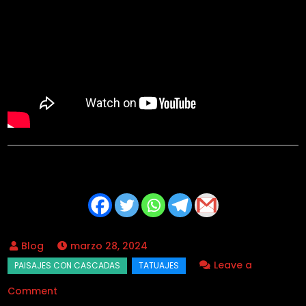
marzo 28, 2024
Leave a
on
Comment