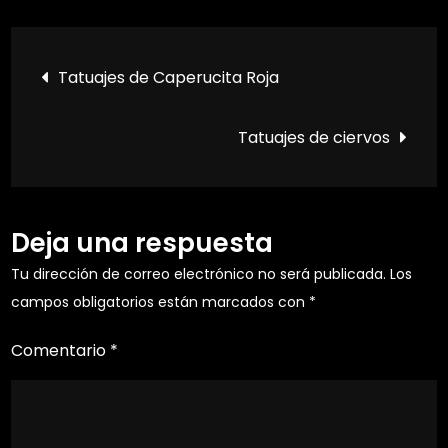
Tatuajes
de
Navegación
paisajes
Tatuajes de Caperucita Roja
con
de
cascadas
Tatuajes de ciervos
entradas
Deja una respuesta
Tu dirección de correo electrónico no será publicada.
Los
campos obligatorios están marcados con
*
Comentario
*