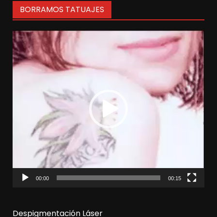
BORRAMOS TATUAJES
Reproductor
de
vídeo
00:00
00:15
Despigmentación Láser