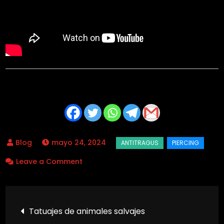
mayo 24, 2024
on
Leave a Comment
Piercings
antitragus
Navegación
Tatuajes de animales salvajes