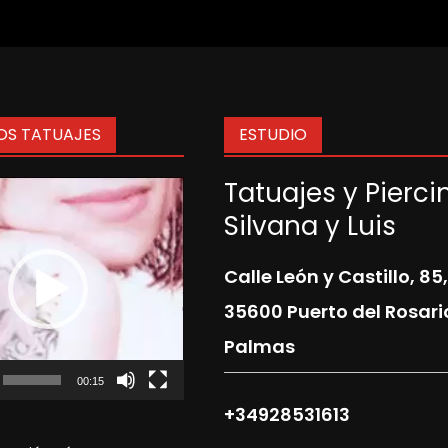
S TATUAJES
ESTUDIO
Tatuajes y Pierci
or
Silvana y Luis
Calle León y Castillo, 85,
35600 Puerto del Rosari
Palmas
00:15
+34928531613