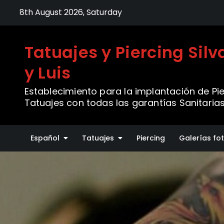
Skip
8th August 2026, Saturday
to
content
Tatuajes y Piercing Sil
y Luis
Establecimiento para la implantación de Pie
Tatuajes con todas las garantías Sanitaria
Español
Tatuajes
Piercing
Galerías fo