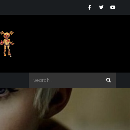
Search
for: