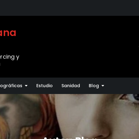
vana
rcing y
s
tográficas
Estudio
Sanidad
Blog