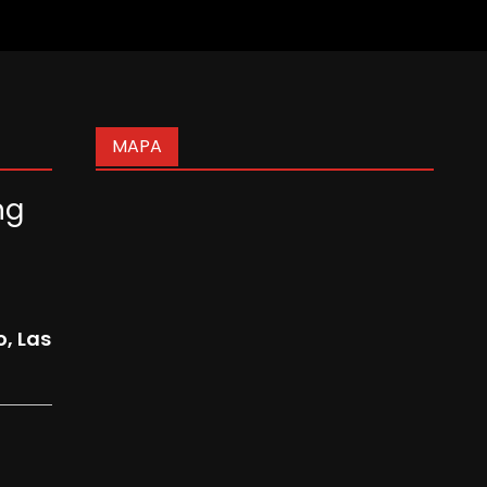
MAPA
ng
o, Las