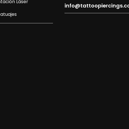
tación Láser
info@tattoopiercings.
atuajes