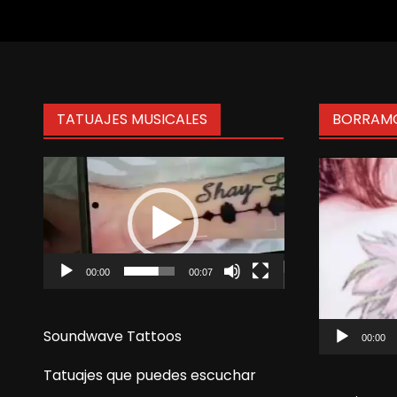
de
entradas
TATUAJES MUSICALES
BORRAMO
Reproductor
Reproduct
de
de
vídeo
vídeo
00:00
00:07
Soundwave Tattoos
00:00
Tatuajes que puedes escuchar