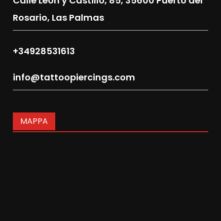
Calle León y Castillo, 85,
35600 Puerto del
Rosario, Las Palmas
+34928531613
info@tattoopiercings.com
MAPPA