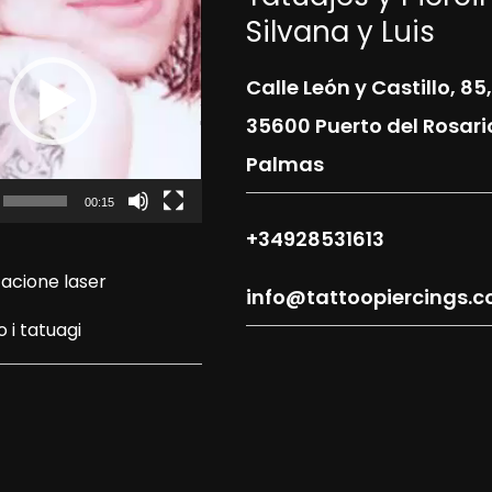
Silvana y Luis
Calle León y Castillo, 85,
35600 Puerto del Rosari
Palmas
00:15
+34928531613
acione laser
info@tattoopiercings.
 i tatuagi