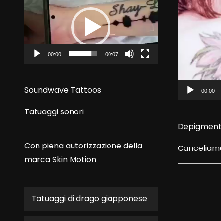
Player
Player
00:00
00:07
Soundwave Tattoos
00:00
Tatuaggi sonori
Depigment
Con piena autorizzazione della
Canceliamo
marca
Skin Motion
Tatuaggi di drago giapponese