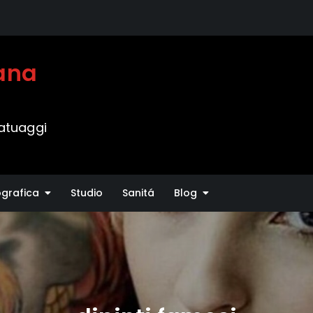
vana
tatuaggi
ografica
Studio
Sanitá
Blog