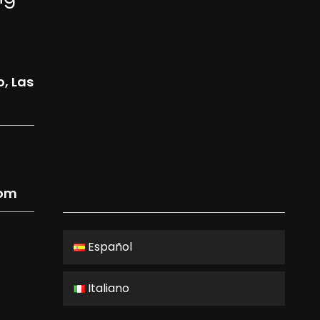
o, Las
com
Español
Italiano