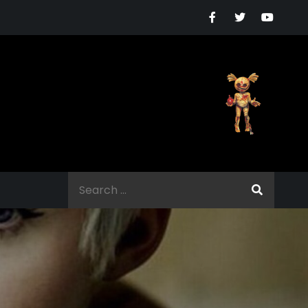
Search
for: