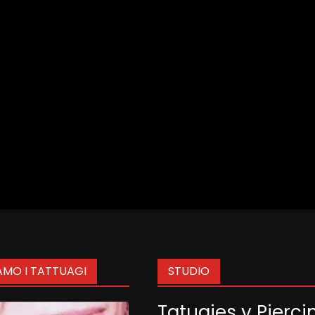
AMO I TATTUAGI
STUDIO
Tatuajes y Pierci