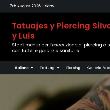
Skip
7th August 2026, Friday
to
content
Tatuajes y Piercing Sil
y Luis
Stabilimento per l'esecuzione di piercing e 
con tutte le garanzie sanitarie
Italiano
Tattuagi
Piercing
Galleria Fot