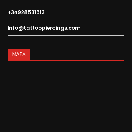
+34928531613
info@tattoopiercings.com
MAPA