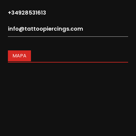
+34928531613
info@tattoopiercings.com
MAPA